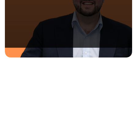
Get in touch with Maher Choufani
Get in touch with Maher Choufani
Benefits